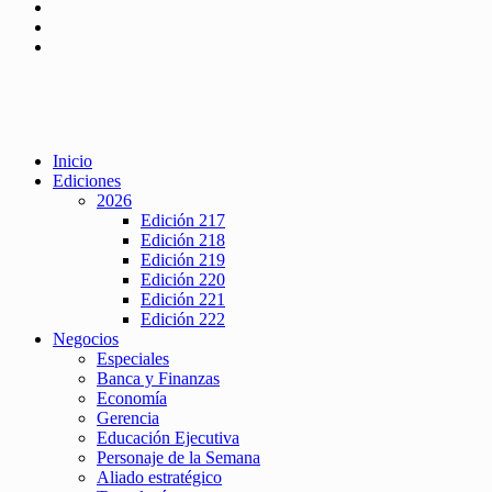
Inicio
Ediciones
2026
Edición 217
Edición 218
Edición 219
Edición 220
Edición 221
Edición 222
Negocios
Especiales
Banca y Finanzas
Economía
Gerencia
Educación Ejecutiva
Personaje de la Semana
Aliado estratégico