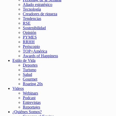
Aliado estratégico
Tecnología
Creadores de riqueza
Tendencias
RSE
Sostenibilidad
Opinión
PYMES
RRHH
Periscopio
TOP+América
Awards of Happiness
Estilo de Vida
Deportes
Turismo
Salud
Gourmet
Roaring 20s
Videos
Webinars
Podcast
Entrevistas
Reportajes
¿Quiénes Somos?