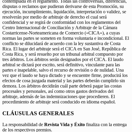
contemplada en el reglamento. Todas las controversias, diferencias,
disputas o reclamos que pudieran derivarse de esta Promoción, su
ejecución, incumplimiento, liquidación, interpretación o validez, se
resolverán por medio de arbitraje de derecho el cual será
confidencial y se regirá de conformidad con los reglamentos del
Centro Internacional de Conciliación y Arbitraje de la Cámara
Costarricense-Norteamericana de Comercio («CICA»), a cuyas
normas las partes se someten en forma voluntaria e incondicional. El
conflicto se dilucidará de acuerdo con la ley sustantiva de Costa
Rica. El lugar del arbitraje será el CICA en San José, República de
Costa Rica, y será resuelto por un tribunal arbitral compuesto por
tres árbitros. Los árbitros serán designados por el CICA. El laudo
arbitral se dictará por escrito, será definitivo, vinculante para las
partes e inapelable, salvo el recurso de revisión o de nulidad. Una
vez que el laudo se haya dictado y se encuentre firme, producirá los
efectos de cosa juzgada material y las partes deberán cumplirlo sin
demora. Los árbitros decidirán cuál parte deberá pagar las costas
procesales y personales, así como otros gastos derivados del
arbitraje, además de las indemnizaciones que procedieren. El
procedimiento de arbitraje será conducido en idioma español.
CLÁUSULAS GENERALES
La responsabilidad de
Revista Vida y Éxito
finaliza con la entrega
de los respectivos premios.