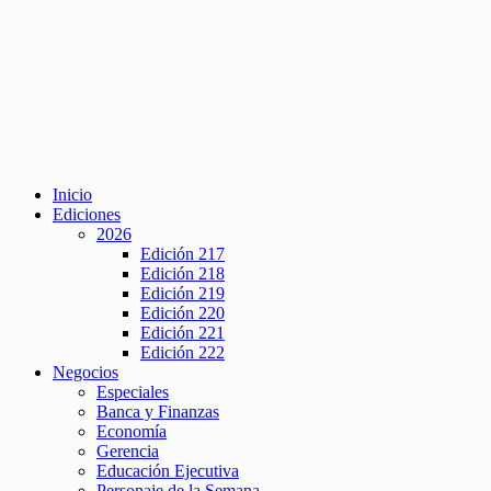
Inicio
Ediciones
2026
Edición 217
Edición 218
Edición 219
Edición 220
Edición 221
Edición 222
Negocios
Especiales
Banca y Finanzas
Economía
Gerencia
Educación Ejecutiva
Personaje de la Semana