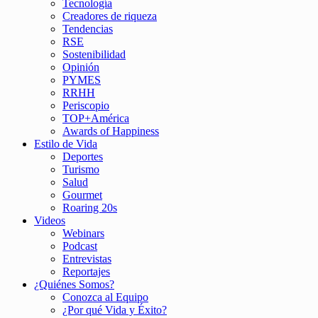
Tecnología
Creadores de riqueza
Tendencias
RSE
Sostenibilidad
Opinión
PYMES
RRHH
Periscopio
TOP+América
Awards of Happiness
Estilo de Vida
Deportes
Turismo
Salud
Gourmet
Roaring 20s
Videos
Webinars
Podcast
Entrevistas
Reportajes
¿Quiénes Somos?
Conozca al Equipo
¿Por qué Vida y Éxito?