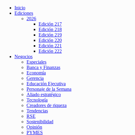
Inicio
Ediciones
2026
Edición 217
Edición 218
Edición 219
Edición 220
Edición 221
Edición 222
Negocios
Especiales
Banca y Finanzas
Economía
Gerencia
Educación Ejecutiva
Personaje de la Semana
Aliado estratégico
Tecnología
Creadores de riqueza
Tendencias
RSE
Sostenibilidad
Opinión
PYMES