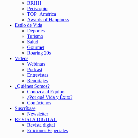
RRHH
Periscopio
TOP+América
Awards of Happiness
Estilo de Vida
Deportes
Turismo
Salud
Gourmet
Roaring 20s
Videos
Webinars
Podcast
Entrevistas
Reportajes
¿Quiénes Somos?
Conozca al Equipo
¿Por qué Vida y Éxito?
Contáctenos
Suscríbase
Newsletter
REVISTA DIGITAL
Revista digital
Ediciones Especiales