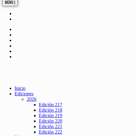
MENÚ |
Inicio
Ediciones
2026
Edición 217
Edición 218
Edición 219
Edición 220
Edición 221
Edición 222