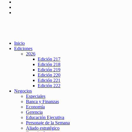
Inicio
Ediciones
2026
Edición 217
Edición 218
Edición 219
Edición 220
Edición 221
Edición 222
Negocios
Especiales
Banca y Finanzas
Economía
Gerencia
Educación Ejecutiva
Personaje de la Semana
Aliado estratégico