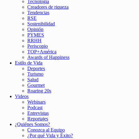
Tecnología
Creadores de riqueza
Tendencias
RSE
Sostenibilidad
Opinión
PYMES
RRHH
Periscopio
TOP+América
Awards of Happiness
Estilo de Vida
Deportes
Turismo
Salud
Gourmet
Roaring 20s
Videos
Webinars
Podcast
Entrevistas
Reportajes
¿Quiénes Somos?
Conozca al Equipo
¿Por qué Vida y Éxito?