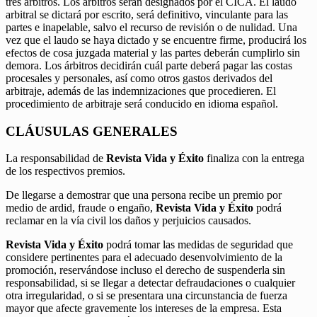
tres árbitros. Los árbitros serán designados por el CICA. El laudo
arbitral se dictará por escrito, será definitivo, vinculante para las
partes e inapelable, salvo el recurso de revisión o de nulidad. Una
vez que el laudo se haya dictado y se encuentre firme, producirá los
efectos de cosa juzgada material y las partes deberán cumplirlo sin
demora. Los árbitros decidirán cuál parte deberá pagar las costas
procesales y personales, así como otros gastos derivados del
arbitraje, además de las indemnizaciones que procedieren. El
procedimiento de arbitraje será conducido en idioma español.
CLÁUSULAS GENERALES
La responsabilidad de
Revista Vida y Éxito
finaliza con la entrega
de los respectivos premios.
De llegarse a demostrar que una persona recibe un premio por
medio de ardid, fraude o engaño,
Revista Vida y Éxito
podrá
reclamar en la vía civil los daños y perjuicios causados.
Revista Vida y Éxito
podrá tomar las medidas de seguridad que
considere pertinentes para el adecuado desenvolvimiento de la
promoción, reservándose incluso el derecho de suspenderla sin
responsabilidad, si se llegar a detectar defraudaciones o cualquier
otra irregularidad, o si se presentara una circunstancia de fuerza
mayor que afecte gravemente los intereses de la empresa. Esta