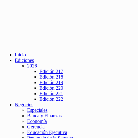
Inicio
Ediciones
2026
Edición 217
Edición 218
Edición 219
Edición 220
Edición 221
Edición 222
Negocios
Especiales
Banca y Finanzas
Economía
Gerencia
Educación Ejecutiva
Personaje de la Semana