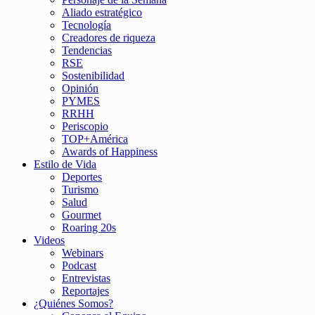
Aliado estratégico
Tecnología
Creadores de riqueza
Tendencias
RSE
Sostenibilidad
Opinión
PYMES
RRHH
Periscopio
TOP+América
Awards of Happiness
Estilo de Vida
Deportes
Turismo
Salud
Gourmet
Roaring 20s
Videos
Webinars
Podcast
Entrevistas
Reportajes
¿Quiénes Somos?