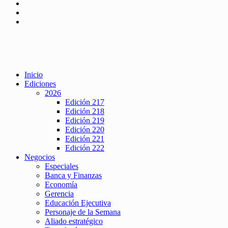
Inicio
Ediciones
2026
Edición 217
Edición 218
Edición 219
Edición 220
Edición 221
Edición 222
Negocios
Especiales
Banca y Finanzas
Economía
Gerencia
Educación Ejecutiva
Personaje de la Semana
Aliado estratégico