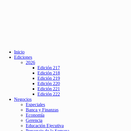
Inicio
Ediciones
2026
Edición 217
Edición 218
Edición 219
Edición 220
Edición 221
Edición 222
Negocios
Especiales
Banca y Finanzas
Economía
Gerencia
Educación Ejecutiva
Personaje de la Semana