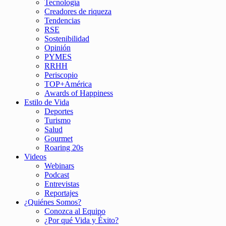
Tecnología
Creadores de riqueza
Tendencias
RSE
Sostenibilidad
Opinión
PYMES
RRHH
Periscopio
TOP+América
Awards of Happiness
Estilo de Vida
Deportes
Turismo
Salud
Gourmet
Roaring 20s
Videos
Webinars
Podcast
Entrevistas
Reportajes
¿Quiénes Somos?
Conozca al Equipo
¿Por qué Vida y Éxito?