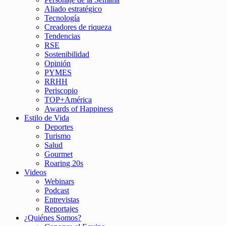
Aliado estratégico
Tecnología
Creadores de riqueza
Tendencias
RSE
Sostenibilidad
Opinión
PYMES
RRHH
Periscopio
TOP+América
Awards of Happiness
Estilo de Vida
Deportes
Turismo
Salud
Gourmet
Roaring 20s
Videos
Webinars
Podcast
Entrevistas
Reportajes
¿Quiénes Somos?