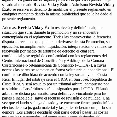
sacado al mercado
Revista Vida y Éxito.
Asimismo
Revista Vida y
Éxito
se reserva el derecho de modificar el presente reglamento en
cualquier momento dando la misma publicidad que se le ha dado al
presente reglamento.
Además,
Revista Vida y Éxito
resolverá y definirá cualquier
situación que surja durante la promoción y no se encuentre
contemplada en el reglamento. Todas las controversias, diferencias,
disputas o reclamos que pudieran derivarse de esta Promoción, su
ejecución, incumplimiento, liquidación, interpretación o validez, se
resolverán por medio de arbitraje de derecho el cual será
confidencial y se regirá de conformidad con los reglamentos del
Centro Internacional de Conciliación y Arbitraje de la Cámara
Costarricense-Norteamericana de Comercio («CICA»), a cuyas
normas las partes se someten en forma voluntaria e incondicional. El
conflicto se dilucidará de acuerdo con la ley sustantiva de Costa
Rica. El lugar del arbitraje será el CICA en San José, República de
Costa Rica, y será resuelto por un tribunal arbitral compuesto por
tres árbitros. Los árbitros serán designados por el CICA. El laudo
arbitral se dictará por escrito, será definitivo, vinculante para las
partes e inapelable, salvo el recurso de revisión o de nulidad. Una
vez que el laudo se haya dictado y se encuentre firme, producirá los
efectos de cosa juzgada material y las partes deberán cumplirlo sin
demora. Los árbitros decidirán cuál parte deberá pagar las costas
procesales y personales, así como otros gastos derivados del