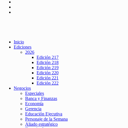
Inicio
Ediciones
2026
Edición 217
Edición 218
Edición 219
Edición 220
Edición 221
Edición 222
Negocios
Especiales
Banca y Finanzas
Economía
Gerencia
Educación Ejecutiva
Personaje de la Semana
Aliado estratégico