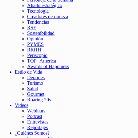
Aliado estratégico
Tecnología
Creadores de riqueza
Tendencias
RSE
Sostenibilidad
Opinión
PYMES
RRHH
Periscopio
TOP+América
Awards of Happiness
Estilo de Vida
Deportes
Turismo
Salud
Gourmet
Roaring 20s
Videos
Webinars
Podcast
Entrevistas
Reportajes
¿Quiénes Somos?