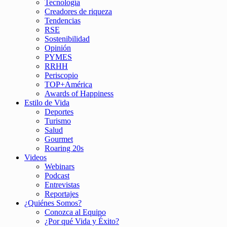
Tecnología
Creadores de riqueza
Tendencias
RSE
Sostenibilidad
Opinión
PYMES
RRHH
Periscopio
TOP+América
Awards of Happiness
Estilo de Vida
Deportes
Turismo
Salud
Gourmet
Roaring 20s
Videos
Webinars
Podcast
Entrevistas
Reportajes
¿Quiénes Somos?
Conozca al Equipo
¿Por qué Vida y Éxito?