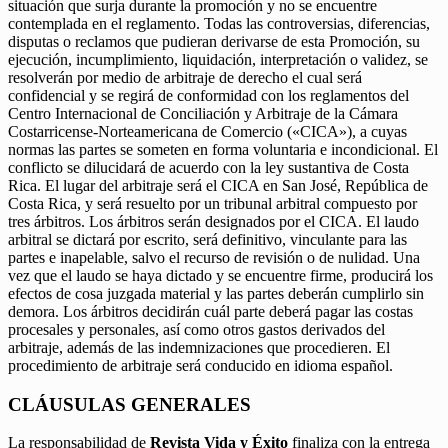
situación que surja durante la promoción y no se encuentre
contemplada en el reglamento. Todas las controversias, diferencias,
disputas o reclamos que pudieran derivarse de esta Promoción, su
ejecución, incumplimiento, liquidación, interpretación o validez, se
resolverán por medio de arbitraje de derecho el cual será
confidencial y se regirá de conformidad con los reglamentos del
Centro Internacional de Conciliación y Arbitraje de la Cámara
Costarricense-Norteamericana de Comercio («CICA»), a cuyas
normas las partes se someten en forma voluntaria e incondicional. El
conflicto se dilucidará de acuerdo con la ley sustantiva de Costa
Rica. El lugar del arbitraje será el CICA en San José, República de
Costa Rica, y será resuelto por un tribunal arbitral compuesto por
tres árbitros. Los árbitros serán designados por el CICA. El laudo
arbitral se dictará por escrito, será definitivo, vinculante para las
partes e inapelable, salvo el recurso de revisión o de nulidad. Una
vez que el laudo se haya dictado y se encuentre firme, producirá los
efectos de cosa juzgada material y las partes deberán cumplirlo sin
demora. Los árbitros decidirán cuál parte deberá pagar las costas
procesales y personales, así como otros gastos derivados del
arbitraje, además de las indemnizaciones que procedieren. El
procedimiento de arbitraje será conducido en idioma español.
CLÁUSULAS GENERALES
La responsabilidad de
Revista Vida y Éxito
finaliza con la entrega