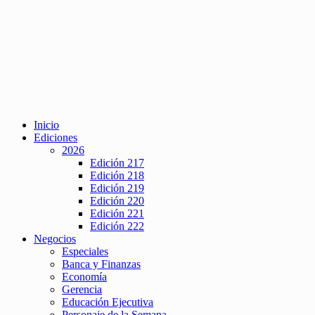
Inicio
Ediciones
2026
Edición 217
Edición 218
Edición 219
Edición 220
Edición 221
Edición 222
Negocios
Especiales
Banca y Finanzas
Economía
Gerencia
Educación Ejecutiva
Personaje de la Semana