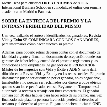
Media Beca para cursar el
ONE YEAR MBA
de ADEN
International Business School en su modalidad online con semana
académica en Madrid o Panamá.
SOBRE LA ENTREGA DEL PREMIO Y LA
INTRASNFERIBILIDAD DEL MISMO
Una vez realizado el sorteo e identificados los ganadores,
Revista
Vida y Éxito
SE COMUNICARÁ CON LOS GANADORES,
para informarles cómo hacer efectivo su premio.
Además, para poderlo retirar deberán contar con el documento de
identidad vigente y firmar un documento de aceptación donde son
garantes de haber leído y entendido el presente reglamento y las
condiciones aquí estipuladas. Al ganador de la PROMOCIÓN
Máster de los negocios con Vida y Éxito y ADEN
, se le dará
difusión en la Revista Vida y Éxito y en las redes sociales. El premio
únicamente puede ser disfrutado por el ganador, no es negociable,
transferible y no pueden ser reclamados por dinero u otros objetos
que no sean los especificados en este Reglamento. Tampoco está
autorizada la reventa o recanje con fines comerciales. El ganador
contará con 30 días hábiles para hacer retiro de su premio, una vez
finalizado este plazo la persona favorecida perderá el derecho al
reclamo y el derecho al premio. El ganador deberá iniciar el
ONE