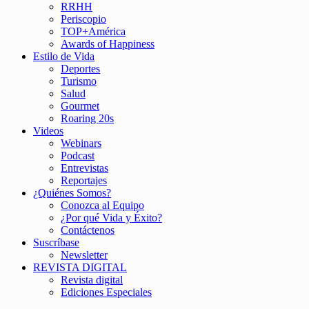
RRHH
Periscopio
TOP+América
Awards of Happiness
Estilo de Vida
Deportes
Turismo
Salud
Gourmet
Roaring 20s
Videos
Webinars
Podcast
Entrevistas
Reportajes
¿Quiénes Somos?
Conozca al Equipo
¿Por qué Vida y Éxito?
Contáctenos
Suscríbase
Newsletter
REVISTA DIGITAL
Revista digital
Ediciones Especiales