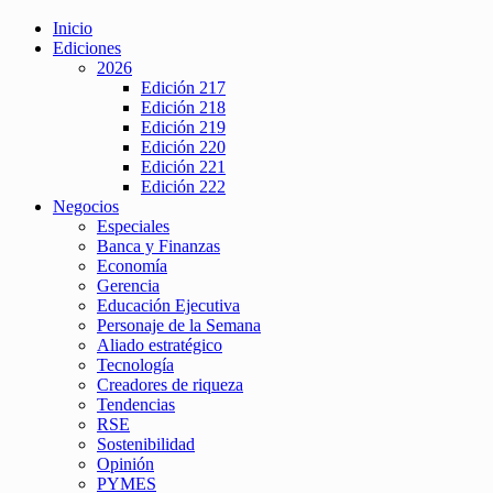
Inicio
Ediciones
2026
Edición 217
Edición 218
Edición 219
Edición 220
Edición 221
Edición 222
Negocios
Especiales
Banca y Finanzas
Economía
Gerencia
Educación Ejecutiva
Personaje de la Semana
Aliado estratégico
Tecnología
Creadores de riqueza
Tendencias
RSE
Sostenibilidad
Opinión
PYMES