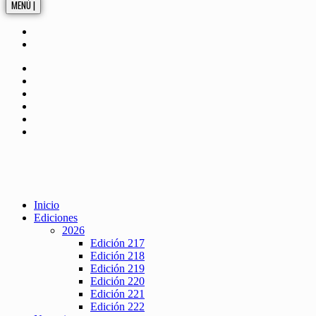
MENÚ |
Inicio
Ediciones
2026
Edición 217
Edición 218
Edición 219
Edición 220
Edición 221
Edición 222