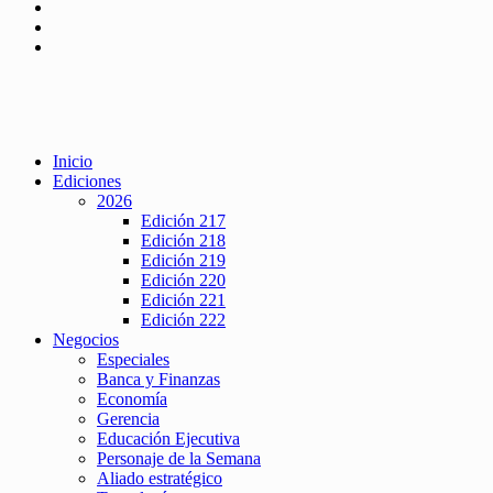
Inicio
Ediciones
2026
Edición 217
Edición 218
Edición 219
Edición 220
Edición 221
Edición 222
Negocios
Especiales
Banca y Finanzas
Economía
Gerencia
Educación Ejecutiva
Personaje de la Semana
Aliado estratégico