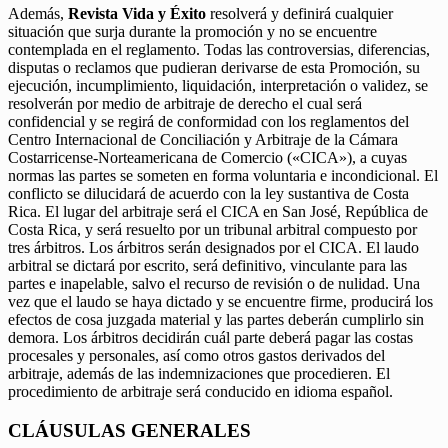
Además,
Revista Vida y Éxito
resolverá y definirá cualquier
situación que surja durante la promoción y no se encuentre
contemplada en el reglamento. Todas las controversias, diferencias,
disputas o reclamos que pudieran derivarse de esta Promoción, su
ejecución, incumplimiento, liquidación, interpretación o validez, se
resolverán por medio de arbitraje de derecho el cual será
confidencial y se regirá de conformidad con los reglamentos del
Centro Internacional de Conciliación y Arbitraje de la Cámara
Costarricense-Norteamericana de Comercio («CICA»), a cuyas
normas las partes se someten en forma voluntaria e incondicional. El
conflicto se dilucidará de acuerdo con la ley sustantiva de Costa
Rica. El lugar del arbitraje será el CICA en San José, República de
Costa Rica, y será resuelto por un tribunal arbitral compuesto por
tres árbitros. Los árbitros serán designados por el CICA. El laudo
arbitral se dictará por escrito, será definitivo, vinculante para las
partes e inapelable, salvo el recurso de revisión o de nulidad. Una
vez que el laudo se haya dictado y se encuentre firme, producirá los
efectos de cosa juzgada material y las partes deberán cumplirlo sin
demora. Los árbitros decidirán cuál parte deberá pagar las costas
procesales y personales, así como otros gastos derivados del
arbitraje, además de las indemnizaciones que procedieren. El
procedimiento de arbitraje será conducido en idioma español.
CLÁUSULAS GENERALES