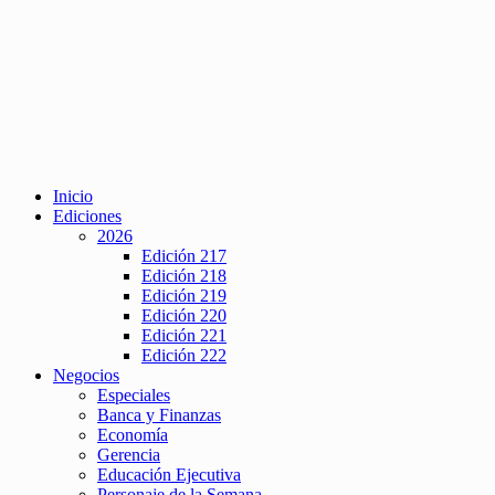
Inicio
Ediciones
2026
Edición 217
Edición 218
Edición 219
Edición 220
Edición 221
Edición 222
Negocios
Especiales
Banca y Finanzas
Economía
Gerencia
Educación Ejecutiva
Personaje de la Semana