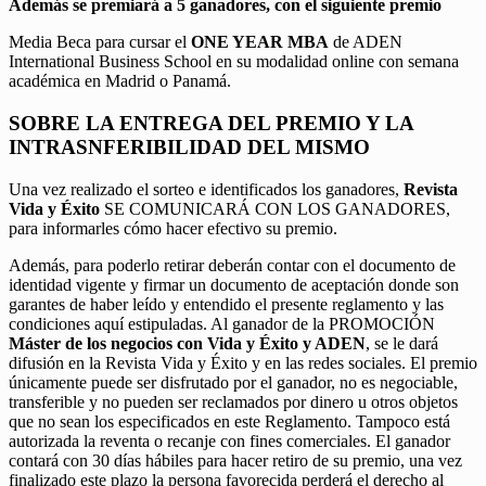
Además se premiará a 5 ganadores, con el siguiente premio
Media Beca para cursar el
ONE YEAR MBA
de ADEN
International Business School en su modalidad online con semana
académica en Madrid o Panamá.
SOBRE LA ENTREGA DEL PREMIO Y LA
INTRASNFERIBILIDAD DEL MISMO
Una vez realizado el sorteo e identificados los ganadores,
Revista
Vida y Éxito
SE COMUNICARÁ CON LOS GANADORES,
para informarles cómo hacer efectivo su premio.
Además, para poderlo retirar deberán contar con el documento de
identidad vigente y firmar un documento de aceptación donde son
garantes de haber leído y entendido el presente reglamento y las
condiciones aquí estipuladas. Al ganador de la PROMOCIÓN
Máster de los negocios con Vida y Éxito y ADEN
, se le dará
difusión en la Revista Vida y Éxito y en las redes sociales. El premio
únicamente puede ser disfrutado por el ganador, no es negociable,
transferible y no pueden ser reclamados por dinero u otros objetos
que no sean los especificados en este Reglamento. Tampoco está
autorizada la reventa o recanje con fines comerciales. El ganador
contará con 30 días hábiles para hacer retiro de su premio, una vez
finalizado este plazo la persona favorecida perderá el derecho al