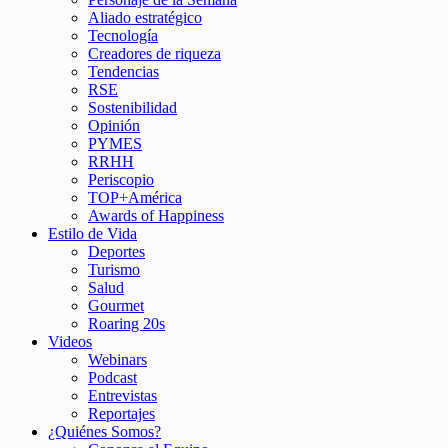
Aliado estratégico
Tecnología
Creadores de riqueza
Tendencias
RSE
Sostenibilidad
Opinión
PYMES
RRHH
Periscopio
TOP+América
Awards of Happiness
Estilo de Vida
Deportes
Turismo
Salud
Gourmet
Roaring 20s
Videos
Webinars
Podcast
Entrevistas
Reportajes
¿Quiénes Somos?