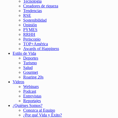
Tecnología
Creadores de riqueza
Tendencias
RSE
Sostenibilidad
Opinión
PYMES
RRHH
Periscopio
TOP+América
Awards of Happiness
Estilo de Vida
Deportes
Turismo
Salud
Gourmet
Roaring 20s
Videos
Webinars
Podcast
Entrevistas
Reportajes
¿Quiénes Somos?
Conozca al Equipo
¿Por qué Vida y Éxito?