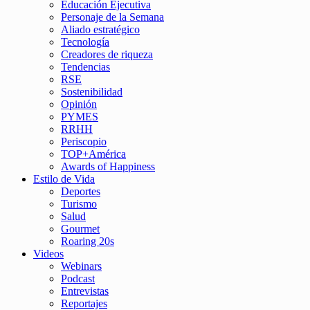
Educación Ejecutiva
Personaje de la Semana
Aliado estratégico
Tecnología
Creadores de riqueza
Tendencias
RSE
Sostenibilidad
Opinión
PYMES
RRHH
Periscopio
TOP+América
Awards of Happiness
Estilo de Vida
Deportes
Turismo
Salud
Gourmet
Roaring 20s
Videos
Webinars
Podcast
Entrevistas
Reportajes