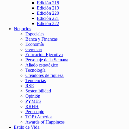
Edición 218
Edición 219
Edición 220
Edición 221
Edición 222
Negocios
Especiales
Banca y Finanzas
Economía
Gerencia
Educación Ejecutiva
Personaje de la Semana
Aliado estratégico
Tecnología
Creadores de riqueza
Tendencias
RSE
Sostenibilidad
Opinión
PYMES
RRHH
Periscopio
TOP+América
Awards of Happiness
Estilo de Vida