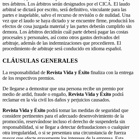
tres árbitros. Los árbitros serán designados por el CICA. El laudo
arbitral se dictará por escrito, será definitivo, vinculante para las
partes e inapelable, salvo el recurso de revisión o de nulidad. Una
vez que el laudo se haya dictado y se encuentre firme, producirá los
efectos de cosa juzgada material y las partes deberán cumplirlo sin
demora. Los árbitros decidirán cuál parte deberá pagar las costas
procesales y personales, así como otros gastos derivados del
arbitraje, además de las indemnizaciones que procedieren. El
procedimiento de arbitraje será conducido en idioma español.
CLÁUSULAS GENERALES
La responsabilidad de
Revista Vida y Éxito
finaliza con la entrega
de los respectivos premios.
De llegarse a demostrar que una persona recibe un premio por
medio de ardid, fraude o engaño,
Revista Vida y Éxito
podrá
reclamar en la vía civil los daños y perjuicios causados.
Revista Vida y Éxito
podrá tomar las medidas de seguridad que
considere pertinentes para el adecuado desenvolvimiento de la
promoción, reservándose incluso el derecho de suspenderla sin
responsabilidad, si se llegar a detectar defraudaciones o cualquier
otra irregularidad, o si se presentara una circunstancia de fuerza
mayor que afecte gravemente los intereses de la empresa. Esta