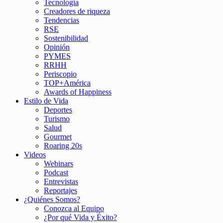
Tecnología
Creadores de riqueza
Tendencias
RSE
Sostenibilidad
Opinión
PYMES
RRHH
Periscopio
TOP+América
Awards of Happiness
Estilo de Vida
Deportes
Turismo
Salud
Gourmet
Roaring 20s
Videos
Webinars
Podcast
Entrevistas
Reportajes
¿Quiénes Somos?
Conozca al Equipo
¿Por qué Vida y Éxito?