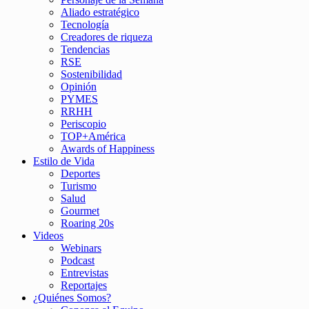
Aliado estratégico
Tecnología
Creadores de riqueza
Tendencias
RSE
Sostenibilidad
Opinión
PYMES
RRHH
Periscopio
TOP+América
Awards of Happiness
Estilo de Vida
Deportes
Turismo
Salud
Gourmet
Roaring 20s
Videos
Webinars
Podcast
Entrevistas
Reportajes
¿Quiénes Somos?