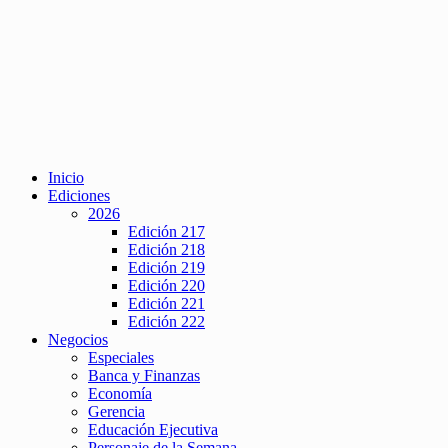
Inicio
Ediciones
2026
Edición 217
Edición 218
Edición 219
Edición 220
Edición 221
Edición 222
Negocios
Especiales
Banca y Finanzas
Economía
Gerencia
Educación Ejecutiva
Personaje de la Semana