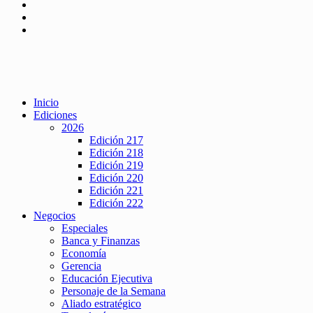
Inicio
Ediciones
2026
Edición 217
Edición 218
Edición 219
Edición 220
Edición 221
Edición 222
Negocios
Especiales
Banca y Finanzas
Economía
Gerencia
Educación Ejecutiva
Personaje de la Semana
Aliado estratégico