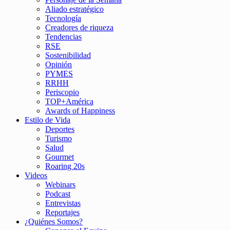
Aliado estratégico
Tecnología
Creadores de riqueza
Tendencias
RSE
Sostenibilidad
Opinión
PYMES
RRHH
Periscopio
TOP+América
Awards of Happiness
Estilo de Vida
Deportes
Turismo
Salud
Gourmet
Roaring 20s
Videos
Webinars
Podcast
Entrevistas
Reportajes
¿Quiénes Somos?