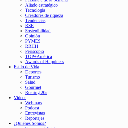
Aliado estratégico
Tecnología
Creadores de riqueza
Tendencias
RSE
Sostenibilidad
Opinión
PYMES
RRHH
Periscopio
TOP+América
Awards of Happiness
Estilo de Vida
Deportes
Turismo
Salud
Gourmet
Roaring 20s
Videos
Webinars
Podcast
Entrevistas
Reportajes
¿Quiénes Somos?