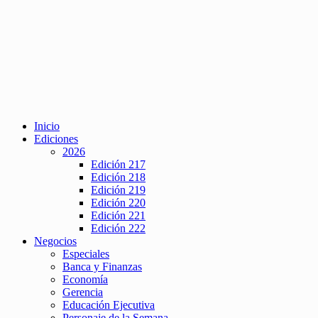
Inicio
Ediciones
2026
Edición 217
Edición 218
Edición 219
Edición 220
Edición 221
Edición 222
Negocios
Especiales
Banca y Finanzas
Economía
Gerencia
Educación Ejecutiva
Personaje de la Semana