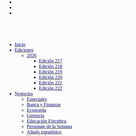
Inicio
Ediciones
2026
Edición 217
Edición 218
Edición 219
Edición 220
Edición 221
Edición 222
Negocios
Especiales
Banca y Finanzas
Economía
Gerencia
Educación Ejecutiva
Personaje de la Semana
Aliado estratégico