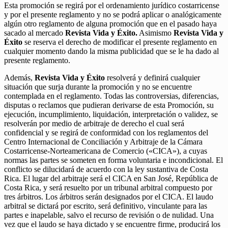
Esta promoción se regirá por el ordenamiento jurídico costarricense
y por el presente reglamento y no se podrá aplicar o analógicamente
algún otro reglamento de alguna promoción que en el pasado haya
sacado al mercado
Revista Vida y Éxito.
Asimismo
Revista Vida y
Éxito
se reserva el derecho de modificar el presente reglamento en
cualquier momento dando la misma publicidad que se le ha dado al
presente reglamento.
Además,
Revista Vida y Éxito
resolverá y definirá cualquier
situación que surja durante la promoción y no se encuentre
contemplada en el reglamento. Todas las controversias, diferencias,
disputas o reclamos que pudieran derivarse de esta Promoción, su
ejecución, incumplimiento, liquidación, interpretación o validez, se
resolverán por medio de arbitraje de derecho el cual será
confidencial y se regirá de conformidad con los reglamentos del
Centro Internacional de Conciliación y Arbitraje de la Cámara
Costarricense-Norteamericana de Comercio («CICA»), a cuyas
normas las partes se someten en forma voluntaria e incondicional. El
conflicto se dilucidará de acuerdo con la ley sustantiva de Costa
Rica. El lugar del arbitraje será el CICA en San José, República de
Costa Rica, y será resuelto por un tribunal arbitral compuesto por
tres árbitros. Los árbitros serán designados por el CICA. El laudo
arbitral se dictará por escrito, será definitivo, vinculante para las
partes e inapelable, salvo el recurso de revisión o de nulidad. Una
vez que el laudo se haya dictado y se encuentre firme, producirá los