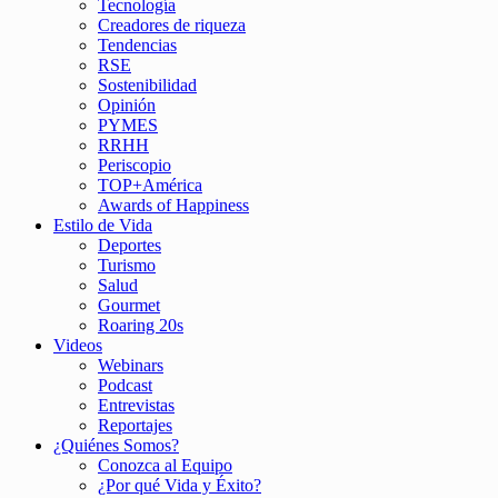
Tecnología
Creadores de riqueza
Tendencias
RSE
Sostenibilidad
Opinión
PYMES
RRHH
Periscopio
TOP+América
Awards of Happiness
Estilo de Vida
Deportes
Turismo
Salud
Gourmet
Roaring 20s
Videos
Webinars
Podcast
Entrevistas
Reportajes
¿Quiénes Somos?
Conozca al Equipo
¿Por qué Vida y Éxito?